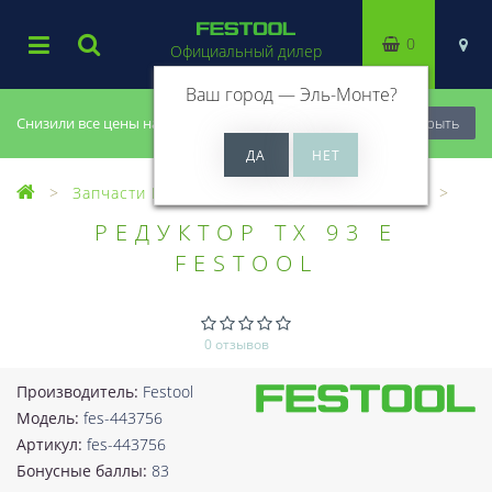
0
Официальный дилер
Ваш город —
Эль-Монте
?
Снизили все цены на 20%, успей купить!
Закрыть
Запчасти Festool
Все запчасти (Разное)
РЕДУКТОР TX 93 E
FESTOOL
0 отзывов
Производитель:
Festool
Модель:
fes-443756
Артикул:
fes-443756
Бонусные баллы:
83