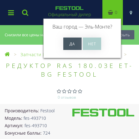
0
Официальный дилер
Ваш город —
Эль-Монте
?
Снизили все цены на 20%, успей купить!
Закрыть
Запчасти Festool
Все запчасти (Разное)
РЕДУКТОР RAS 180.03E ET-
BG FESTOOL
0 отзывов
Производитель:
Festool
Модель:
fes-493710
Артикул:
fes-493710
Бонусные баллы:
724