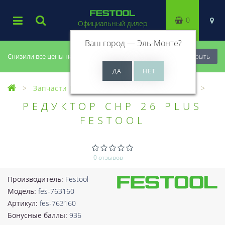
0
Официальный дилер
Ваш город —
Эль-Монте
?
Снизили все цены на 20%, успей купить!
Закрыть
Запчасти Festool
Все запчасти (Разное)
РЕДУКТОР CHP 26 PLUS
FESTOOL
0 отзывов
Производитель:
Festool
Модель:
fes-763160
Артикул:
fes-763160
Бонусные баллы:
936