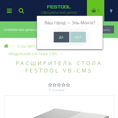
0
Официальный дилер
Ваш город —
Эль-Монте
?
Снизили все цены на 20%, успей купить!
Закрыть
Стол MFT/3, модули CMS
Модульная система CMS
РАСШИРИТЕЛЬ СТОЛА
FESTOOL VB-CMS
0 отзывов