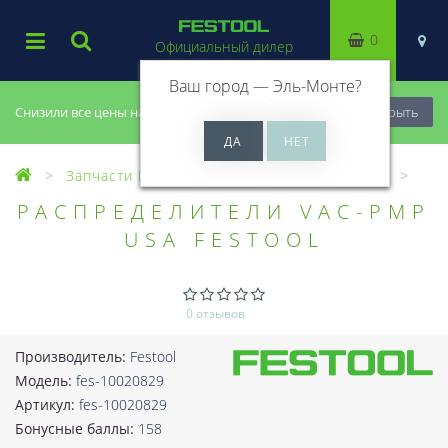
0
Официальный дилер
Ваш город —
Эль-Монте
?
Снизили все цены на 20%, успей купить!
Закрыть
Запчасти Festool
Все запчасти (Разное)
РАСПРЕДЕЛИТЕЛИ VAC-PMP
USA FESTOOL
0 отзывов
Производитель:
Festool
Модель:
fes-10020829
Артикул:
fes-10020829
Бонусные баллы:
158