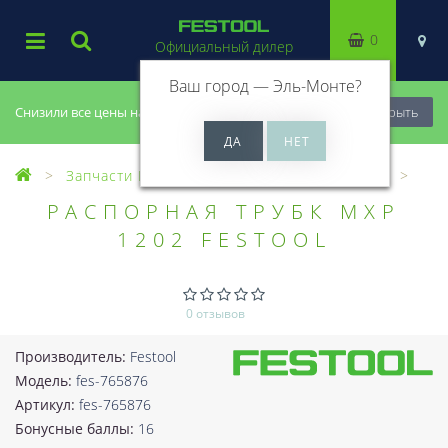
0
Официальный дилер
Ваш город —
Эль-Монте
?
Снизили все цены на 20%, успей купить!
Закрыть
Запчасти Festool
Все запчасти (Разное)
РАСПОРНАЯ ТРУБК MXP
1202 FESTOOL
0 отзывов
Производитель:
Festool
Модель:
fes-765876
Артикул:
fes-765876
Бонусные баллы:
16