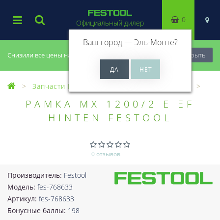
0
Официальный дилер
Ваш город —
Эль-Монте
?
Снизили все цены на 20%, успей купить!
Закрыть
Запчасти Festool
Все запчасти (Разное)
РАМКА MX 1200/2 E EF
HINTEN FESTOOL
0 отзывов
Производитель:
Festool
Модель:
fes-768633
Артикул:
fes-768633
Бонусные баллы:
198