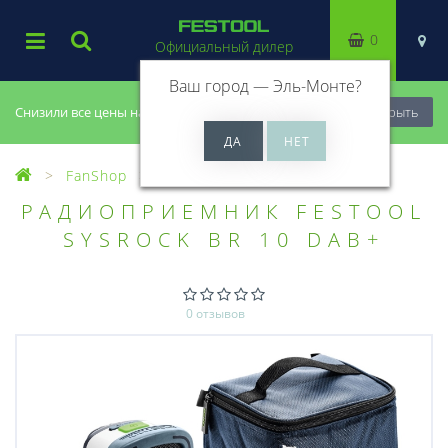
0
Официальный дилер
Ваш город —
Эль-Монте
?
Снизили все цены на 20%, успей купить!
Закрыть
FanShop
РАДИОПРИЕМНИК FESTOOL
SYSROCK BR 10 DAB+
0 отзывов