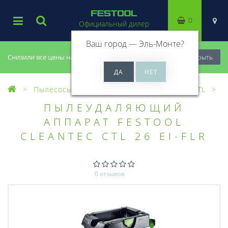
0
Официальный дилер
Ваш город —
Эль-Монте
?
Снизили все цены на 20%, успей купить!
Закрыть
Пылесосы
Пылеудаляющие аппараты CTL
ПЫЛЕУДАЛЯЮЩИЙ
АППАРАТ FESTOOL
CLEANTEC CTL 26 EI-FLR
0 отзывов