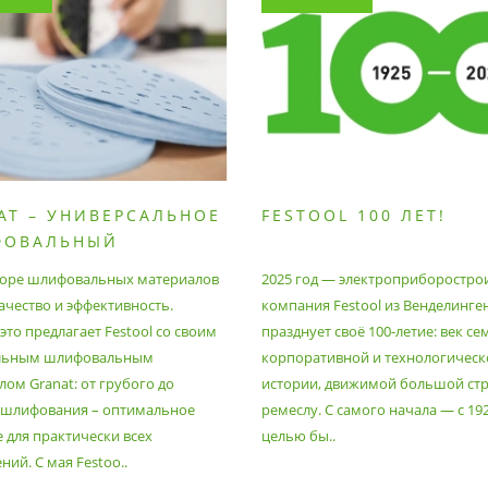
AT – УНИВЕРСАЛЬНОЕ
FESTOOL 100 ЛЕТ!
ФОВАЛЬНЫЙ
РИАЛ
оре шлифовальных материалов
2025 год — электроприборостро
ачество и эффективность.
компания Festool из Венделинге
то предлагает Festool со своим
празднует своё 100-летие: век се
льным шлифовальным
корпоративной и технологическ
ом Granat: от грубого до
истории, движимой большой стр
 шлифования – оптимальное
ремеслу. С самого начала — с 19
 для практически всех
целью бы..
ий. С мая Festoo..