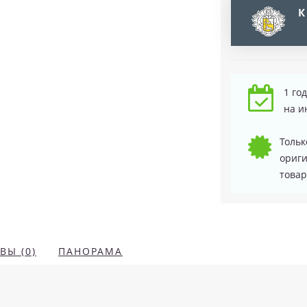
К
1 го
на и
Тольк
ориг
товар
ВЫ (0)
ПАНОРАМА