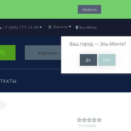
Закрыть
р.
Валюта
+7 (495) 777-14-94
Эль-Монте
Ваш город —
Эль-Монте
?
Корзина
0
ТАКТЫ
L
0 отзывов