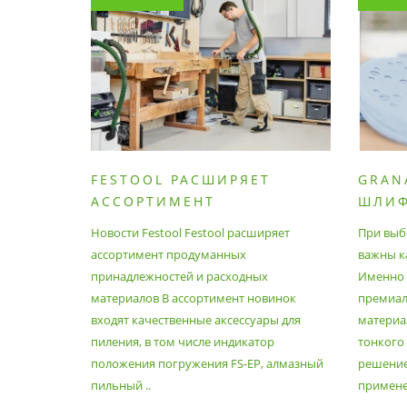
FESTOOL РАСШИРЯЕТ
GRAN
АССОРТИМЕНТ
ШЛИ
ПРОДУМАННЫХ
МАТЕ
Новости Festool Festool расширяет
При выб
ПРИНАДЛЕЖНОСТЕЙ И
ассортимент продуманных
важны к
РАСХОДНЫХ МАТЕРИАЛОВ
принадлежностей и расходных
Именно э
материалов В ассортимент новинок
премиа
входят качественные аксессуары для
материал
пиления, в том числе индикатор
тонкого
положения погружения FS-EP, алмазный
решение
пильный ..
применен