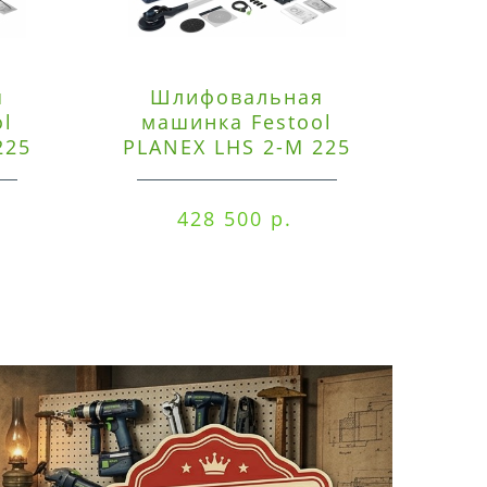
я
Шлифовальная
Э
ol
машинка Festool
225
PLANEX LHS 2-M 225
ред
EQ/CTM 36-Set
RO
428 500 р.