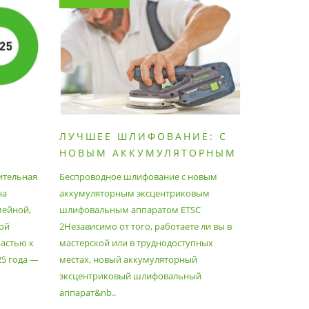
ЛУЧШЕЕ ШЛИФОВАНИЕ: С
КАК П
НОВЫМ АККУМУЛЯТОРНЫМ
ПЫЛЕС
ШЛИФОВАЛЬНЫМ
МАКСИ
ительная
Беспроводное шлифование с новым
Festool уж
АППАРАТОМ ETSC2
на
аккумуляторным эксцентриковым
пылесосам
мейной,
шлифовальным аппаратом ETSC
Немецкий 
ой
2Независимо от того, работаете ли вы в
множество
астью к
мастерской или в труднодоступных
нужд, поз
25 года —
местах, новый аккумуляторный
спланиров
эксцентриковый шлифовальный
идеально 
аппарат&nb..
Благода..