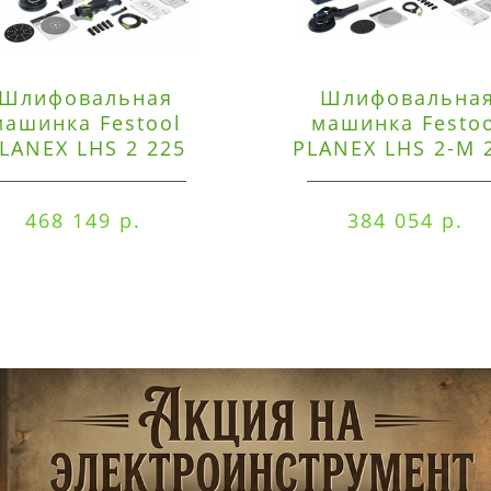
Шлифовальная
Шлифовальна
машинка Festool
машинка Festo
LANEX LHS 2 225
PLANEX LHS 2-M 
EQI/CTM 36-Set
EQ/CTL 36-Set
468 149 р.
384 054 р.