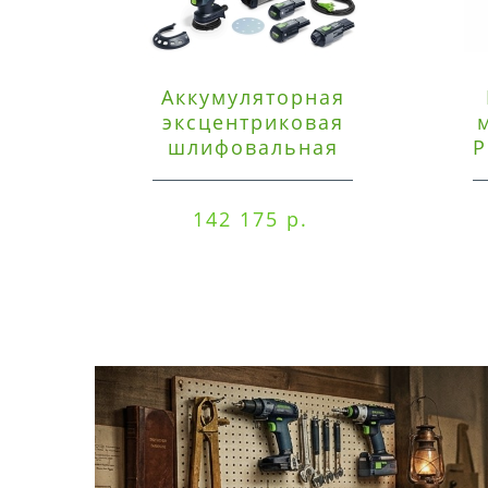
Аккумуляторная
эксцентриковая
шлифовальная
P
машинка Festool ETSC
125 3,0 I-Set
142 175 р.