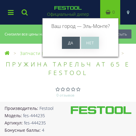
0
Официальный дилер
Ваш город —
Эль-Монте
?
Снизили все цены на 20%, успей купить!
Закрыть
Запчасти Festool
Все запчасти (Разное)
ПРУЖИНА ТАРЕЛЬЧ AT 65 E
FESTOOL
0 отзывов
Производитель:
Festool
Модель:
fes-444235
Артикул:
fes-444235
Бонусные баллы:
4