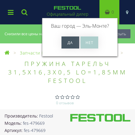
0
Официальный дилер
Ваш город —
Эль-Монте
?
Снизили все цены на 20%, успей купить!
Закрыть
Запчасти Festool
Все запчасти (Разное)
ПРУЖИНА ТАРЕЛЬЧ
31,5X16,3X0,5 LO=1,85MM
FESTOOL
0 отзывов
Производитель:
Festool
Модель:
fes-479669
Артикул:
fes-479669