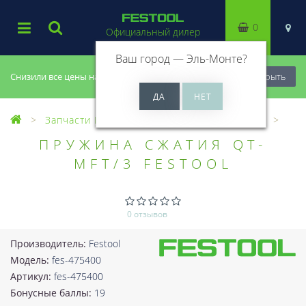
0
Официальный дилер
Ваш город —
Эль-Монте
?
Снизили все цены на 20%, успей купить!
Закрыть
Запчасти Festool
Все запчасти (Разное)
ПРУЖИНА СЖАТИЯ QT-
MFT/3 FESTOOL
0 отзывов
Производитель:
Festool
Модель:
fes-475400
Артикул:
fes-475400
Бонусные баллы:
19