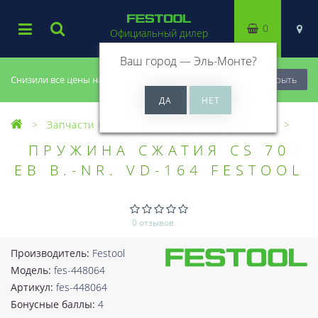
0
Официальный дилер
Ваш город —
Эль-Монте
?
Снизили все цены на 20%, успей купить!
Закрыть
Запчасти Festool
Все запчасти (Разное)
ПРУЖИНА СЖАТИЯ CS 70
EB B.-NR. VD-164 FESTOOL
0 отзывов
Производитель:
Festool
Модель:
fes-448064
Артикул:
fes-448064
Бонусные баллы:
4