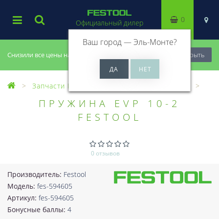
0
Официальный дилер
Ваш город —
Эль-Монте
?
Снизили все цены на 20%, успей купить!
Закрыть
Запчасти Festool
Все запчасти (Разное)
ПРУЖИНА EVP 10-2
FESTOOL
0 отзывов
Производитель:
Festool
Модель:
fes-594605
Артикул:
fes-594605
Бонусные баллы:
4