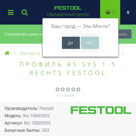
0
Официальный дилер
Ваш город —
Эль-Монте
?
Снизили все цены на 20%, успей купить!
Закрыть
Запчасти Festool
Все запчасти (Разное)
ПРОФИЛЬ RS SYS 1-5
RECHTS FESTOOL
0 отзывов
Производитель:
Festool
Модель:
fes-10003355
Артикул:
fes-10003355
Бонусные баллы:
283