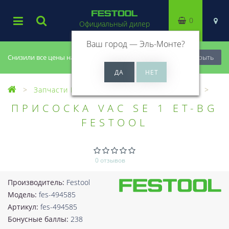
0
Официальный дилер
Ваш город —
Эль-Монте
?
Снизили все цены на 20%, успей купить!
Закрыть
Запчасти Festool
Все запчасти (Разное)
ПРИСОСКА VAC SE 1 ET-BG
FESTOOL
0 отзывов
Производитель:
Festool
Модель:
fes-494585
Артикул:
fes-494585
Бонусные баллы:
238