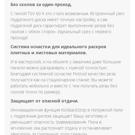
Без сколов за один проход.
С пилой TSV 60 K это стало возможным. Встроенный узел
подрезного диска имеет точную настройку, а сам
подрезной диск гарантирует выполнение резов без
сколов с обеих сторон. Идеальный срез с первого
прохода!
Система оснастки для идеального раскроя
плитных и листовых материалов.
И в мастерской, и на объекте у заказчика даже большие
панели можно раскраивать с нужной точностью.
Благодаря системной оснастке Festool качество реза
получается как на стационарном станке: Вы можете
работать мобильно и вместе с тем получать резы без
сколов точно по размеру.
Защищает от опасной отдачи.
Инновационная функция KickbackStop в погружной пиле
с подрезным диском защищает Вашу заготовку и
уменьшает опасность травмирования. Пила в
мгновение ока распознаёт отдачу и останавливает
двигатель за считанные доли секунды.