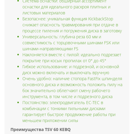
Система оснастки: обширный ассортимент
оснастки для идеального раскроя плитных и
листовых материалов
Безопаснее: уникальная функция KickbackStop
снижает опасность травмирования при отдаче в
процессе пиления и погружения диска в заготовку
Универсальность: глубина реза 60 мм и
совместимость с торцовочными шинами FSK или
шинами-направляющими FS
Наклоняется вместе с пилой: идеально подрезает
покрытие при косых пропилах от 0° до 45°
Гибкое использование: и подрезной, и основной
диск можно включать и выключать вручную
Очень удобно: наличие стопора FastFix шпинделя
основного диска и возможность положить пилу на
бок значительно облегчают смену рабочего
инструмента, в том числе и подрезного диска
Постоянство: электродвигатель EC-TEC в
комбинации с тонкими пильными дисками
гарантирует быстрое продвижение работы при
меньшем приложении силы
Преимущества TSV 60 KEBQ