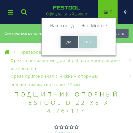
0
Официальный дилер
Ваш город —
Эль-Монте
?
Снизили все цены на 20%, успей купить!
Закрыть
Фрезерование
Фрезы, головки
Фрезы специальные для обработки минеральных
материалов
Фреза пригоночная с нижним опорным
подшипником, хвостовик 12 мм
ПОДШИПНИК ОПОРНЫЙ
FESTOOL D 22 X8 X
4,76/11°
0 отзывов