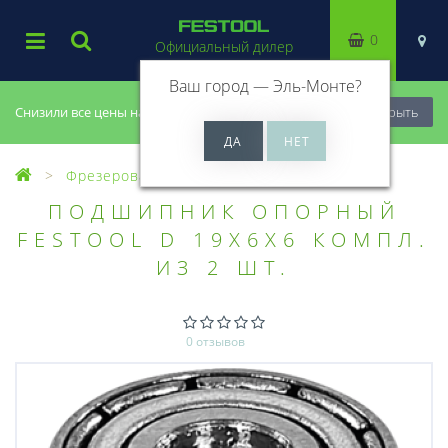
0
Официальный дилер
Ваш город —
Эль-Монте
?
Снизили все цены на 20%, успей купить!
Закрыть
Фрезерование
Фрезы, головки
ПОДШИПНИК ОПОРНЫЙ
FESTOOL D 19X6X6 КОМПЛ.
ИЗ 2 ШТ.
0 отзывов