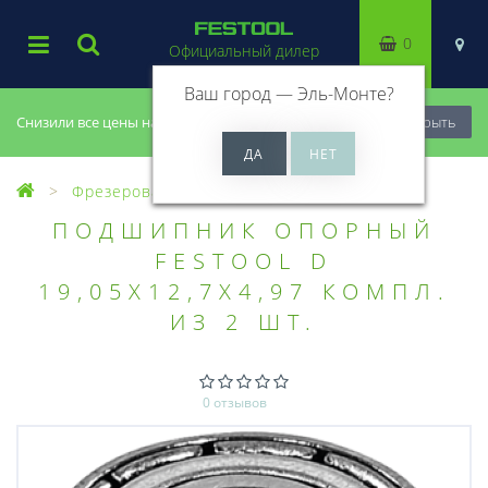
0
Официальный дилер
Ваш город —
Эль-Монте
?
Снизили все цены на 20%, успей купить!
Закрыть
Фрезерование
Фрезы, головки
ПОДШИПНИК ОПОРНЫЙ
FESTOOL D
19,05X12,7X4,97 КОМПЛ.
ИЗ 2 ШТ.
0 отзывов