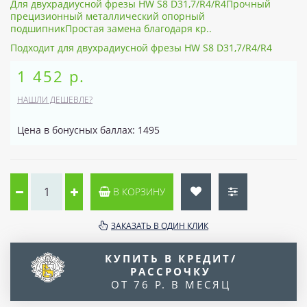
Для двухрадиусной фрезы HW S8 D31,7/R4/R4Прочный
прецизионный металлический опорный
подшипникПростая замена благодаря кр..
Подходит для двухрадиусной фрезы HW S8 D31,7/R4/R4
1 452 р.
НАШЛИ ДЕШЕВЛЕ?
Цена в бонусных баллах: 1495
В КОРЗИНУ
ЗАКАЗАТЬ В ОДИН КЛИК
КУПИТЬ В КРЕДИТ/
РАССРОЧКУ
ОТ 76 Р. В МЕСЯЦ