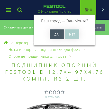
0
Официальный дилер
Ваш город —
Эль-Монте
?
Снизили все цены на 20%, успей купить!
Закрыть
Фрезерование
Фрезы, головки
Ножи и опорные подшипники для фрез
Опорные подшипники для фрез
ПОДШИПНИК ОПОРНЫЙ
FESTOOL D 12,7X4,97X4,76
КОМПЛ. ИЗ 2 ШТ.
0 отзывов