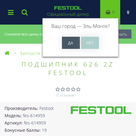
0
Официальный дилер
Ваш город —
Эль-Монте
?
Снизили все цены на 20%, успей купить!
Закрыть
Запчасти Festool
ПОДШИПНИК 626 2Z
FESTOOL
0 отзывов
Производитель:
Festool
Модель:
fes-614959
Артикул:
fes-614959
Бонусные баллы:
19