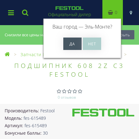
0
Официальный дилер
Ваш город —
Эль-Монте
?
Снизили все цены на 20%, успей купить!
Закрыть
Запчасти Festool
Все запчасти (Разное)
ПОДШИПНИК 608 2Z C3
FESTOOL
0 отзывов
Производитель:
Festool
Модель:
fes-615489
Артикул:
fes-615489
Бонусные баллы:
30