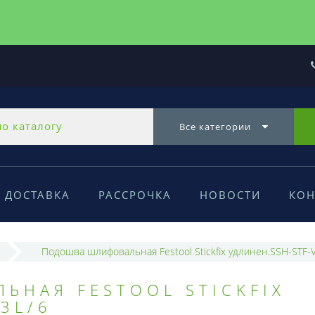
Все категории
ДОСТАВКА
РАССРОЧКА
НОВОСТИ
КОН
Подошва шлифовальная Festool Stickfix удлинен.SSH-STF-
НАЯ FESTOOL STICKFIX
3L/6