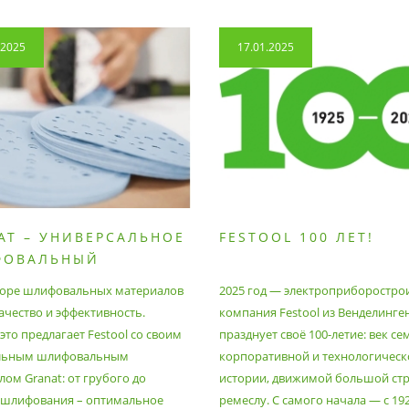
.2025
17.01.2025
AT – УНИВЕРСАЛЬНОЕ
FESTOOL 100 ЛЕТ!
ФОВАЛЬНЫЙ
РИАЛ
оре шлифовальных материалов
2025 год — электроприборостро
ачество и эффективность.
компания Festool из Венделинге
то предлагает Festool со своим
празднует своё 100-летие: век се
льным шлифовальным
корпоративной и технологическ
ом Granat: от грубого до
истории, движимой большой стр
 шлифования – оптимальное
ремеслу. С самого начала — с 19