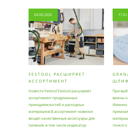
04.06.2026
17.01
FESTOOL РАСШИРЯЕТ
GRAN
АССОРТИМЕНТ
ШЛИ
ПРОДУМАННЫХ
МАТЕ
Новости Festool Festool расширяет
При выб
ПРИНАДЛЕЖНОСТЕЙ И
ассортимент продуманных
важны к
РАСХОДНЫХ МАТЕРИАЛОВ
принадлежностей и расходных
Именно э
материалов В ассортимент новинок
премиа
входят качественные аксессуары для
материал
пиления, в том числе индикатор
тонкого