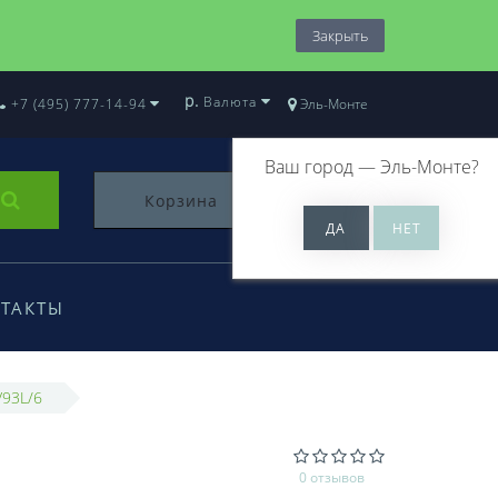
Закрыть
р.
Валюта
+7 (495) 777-14-94
Эль-Монте
Ваш город —
Эль-Монте
?
Корзина
0
ТАКТЫ
V93L/6
0 отзывов