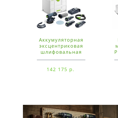
Аккумуляторная
эксцентриковая
шлифовальная
P
машинка Festool ETSC
125 3,0 I-Set
142 175 р.