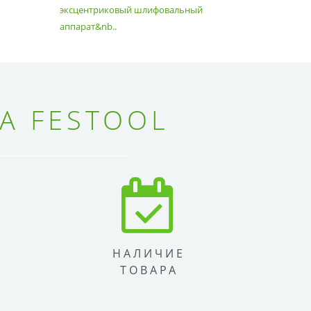
эксцентриковый шлифовальный
идеально 
аппарат&nb..
Благода..
А FESTOOL
НАЛИЧИЕ
ТОВАРА