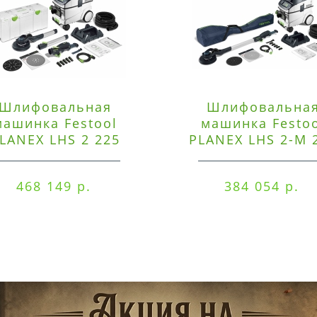
Шлифовальная
Шлифовальна
машинка Festool
машинка Festo
LANEX LHS 2 225
PLANEX LHS 2-M 
EQI/CTM 36-Set
EQ/CTL 36-Set
468 149 р.
384 054 р.