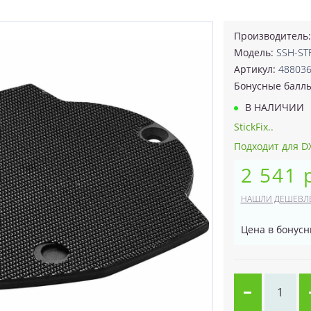
Производитель
Модель:
SSH-ST
Артикул:
48803
Бонусные балл
В НАЛИЧИИ
StickFix..
Подходит для D
2 541 
НАШЛИ ДЕШЕВЛ
Цена в бонусн