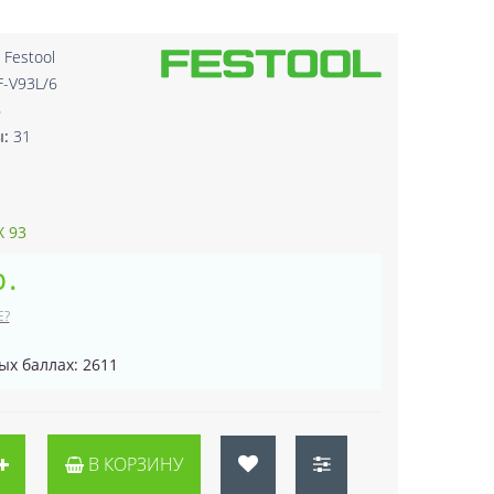
:
Festool
F-V93L/6
6
ы:
31
X 93
р.
Е?
ых баллах: 2611
В КОРЗИНУ