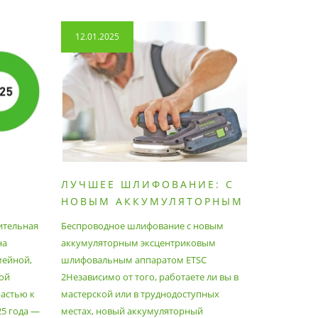
12.01.2025
14.04.2
ЛУЧШЕЕ ШЛИФОВАНИЕ: С
КАК П
НОВЫМ АККУМУЛЯТОРНЫМ
ПЫЛЕС
ШЛИФОВАЛЬНЫМ
МАКСИ
ительная
Беспроводное шлифование с новым
Festool уж
АППАРАТОМ ETSC2
на
аккумуляторным эксцентриковым
пылесосам
мейной,
шлифовальным аппаратом ETSC
Немецкий 
ой
2Независимо от того, работаете ли вы в
множество
астью к
мастерской или в труднодоступных
нужд, поз
25 года —
местах, новый аккумуляторный
спланиров