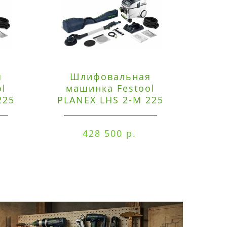
я
Шлифовальная
Э
ol
машинка Festool
225
PLANEX LHS 2-M 225
ред
EQ/CTM 36-Set
RO
428 500 р.