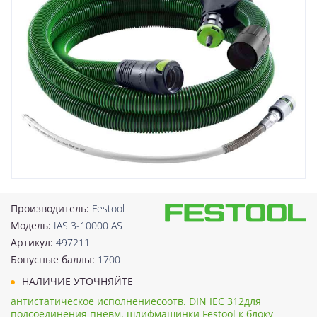
Производитель:
Festool
Модель:
IAS 3-10000 AS
Артикул:
497211
Бонусные баллы:
1700
НАЛИЧИЕ УТОЧНЯЙТЕ
антистатическое исполнениесоотв. DIN IEC 312для
подсоединения пневм. шлифмашинки Festool к блоку