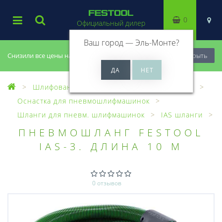
0
Официальный дилер
Ваш город —
Эль-Монте
?
Снизили все цены на 20%, успей купить!
Закрыть
Шлифование
Пневматические машинки
Оснастка для пневмошлифмашинок
Шланги для пневм. шлифмашинок
IAS шланги
ПНЕВМОШЛАНГ FESTOOL
IAS-3. ДЛИНА 10 М
0 отзывов