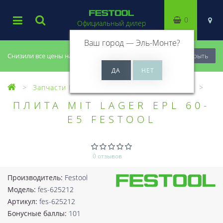
0
Официальный дилер
Ваш город —
Эль-Монте
?
Снизили все цены на 20%, успей купить!
Закрыть
Запчасти Festool
Все запчасти (Разное)
ПЛИТА MIT LAGER EPL 60-
E5 FESTOOL
0 отзывов
Производитель:
Festool
Модель:
fes-625212
Артикул:
fes-625212
Бонусные баллы:
101