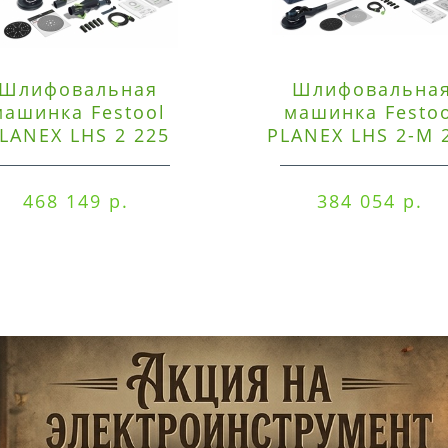
Шлифовальная
Шлифовальна
машинка Festool
машинка Festo
LANEX LHS 2 225
PLANEX LHS 2-M 
EQI/CTM 36-Set
EQ/CTL 36-Set
468 149 р.
384 054 р.