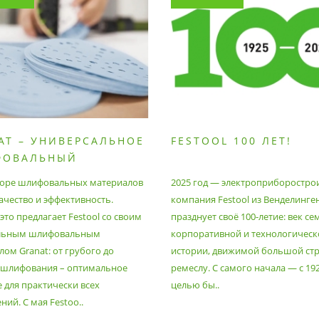
AT – УНИВЕРСАЛЬНОЕ
FESTOOL 100 ЛЕТ!
ФОВАЛЬНЫЙ
РИАЛ
оре шлифовальных материалов
2025 год — электроприборостро
ачество и эффективность.
компания Festool из Венделинге
то предлагает Festool со своим
празднует своё 100-летие: век се
льным шлифовальным
корпоративной и технологическ
ом Granat: от грубого до
истории, движимой большой стр
 шлифования – оптимальное
ремеслу. С самого начала — с 19
 для практически всех
целью бы..
ий. С мая Festoo..