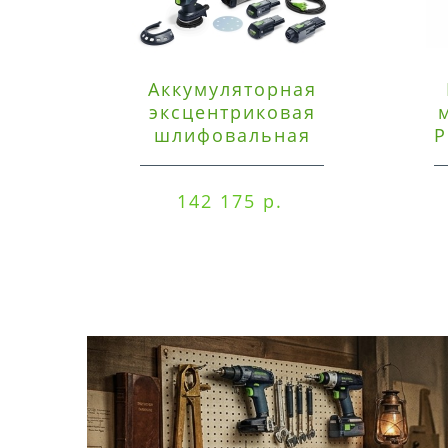
Аккумуляторная
эксцентриковая
шлифовальная
P
машинка Festool ETSC
125 3,0 I-Set
142 175 р.