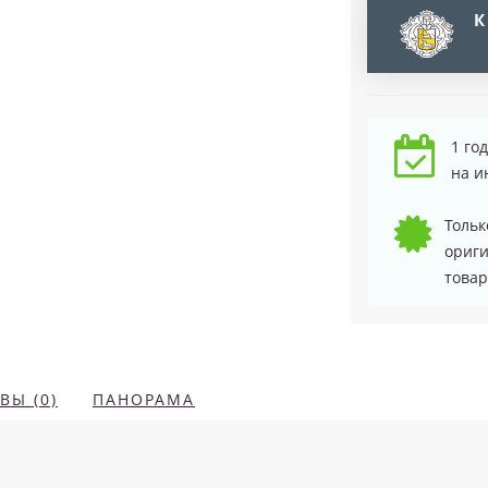
К
1 го
на и
Тольк
ориг
товар
ВЫ (0)
ПАНОРАМА