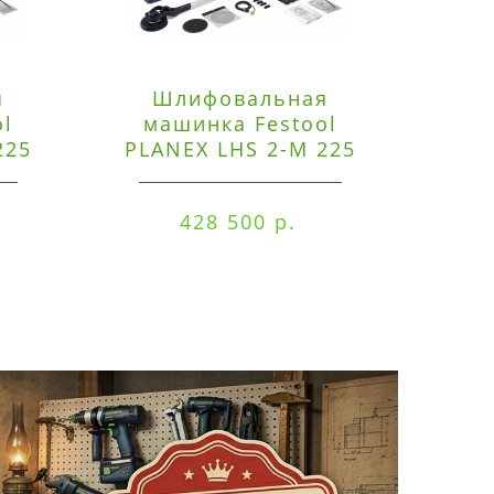
я
Шлифовальная
Э
ol
машинка Festool
225
PLANEX LHS 2-M 225
ред
EQ/CTM 36-Set
RO
428 500 р.