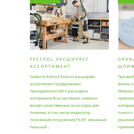
FESTOOL РАСШИРЯЕТ
GRAN
АССОРТИМЕНТ
ШЛИ
ПРОДУМАННЫХ
МАТЕ
Новости Festool Festool расширяет
При выб
ПРИНАДЛЕЖНОСТЕЙ И
ассортимент продуманных
важны к
РАСХОДНЫХ МАТЕРИАЛОВ
принадлежностей и расходных
Именно э
материалов В ассортимент новинок
премиа
входят качественные аксессуары для
материал
пиления, в том числе индикатор
тонкого
положения погружения FS-EP, алмазный
решение
пильный ..
применен