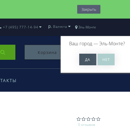
Закрыть
р.
Валюта
+7 (495) 777-14-94
Эль-Монте
Ваш город —
Эль-Монте
?
Корзина
0
ТАКТЫ
0 отзывов