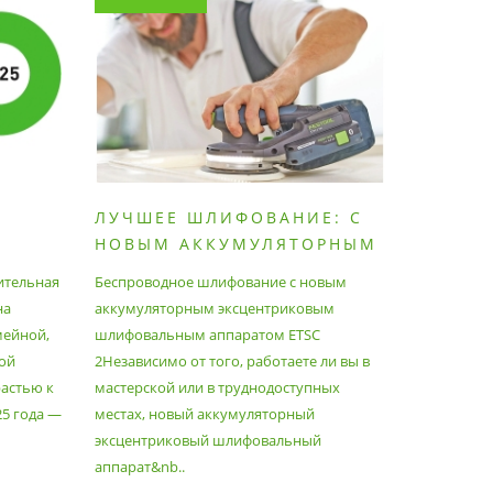
ЛУЧШЕЕ ШЛИФОВАНИЕ: С
КАК П
НОВЫМ АККУМУЛЯТОРНЫМ
ПЫЛЕС
ШЛИФОВАЛЬНЫМ
МАКСИ
ительная
Беспроводное шлифование с новым
Festool уж
АППАРАТОМ ETSC2
на
аккумуляторным эксцентриковым
пылесосам
мейной,
шлифовальным аппаратом ETSC
Немецкий 
ой
2Независимо от того, работаете ли вы в
множество
астью к
мастерской или в труднодоступных
нужд, поз
25 года —
местах, новый аккумуляторный
спланиров
эксцентриковый шлифовальный
идеально 
аппарат&nb..
Благода..