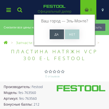
0
Официальный дилер
Ваш город —
Эль-Монте
?
Снизили все цены на 20%, успей купить!
Закрыть
Запчасти Festool
Все запчасти (Разное)
ПЛАСТИНА НАТЯЖН VCP
300 E-L FESTOOL
0 отзывов
Производитель:
Festool
Модель:
fes-763560
Артикул:
fes-763560
Бонусные баллы:
212