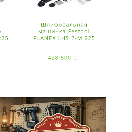
я
Шлифовальная
Э
ol
машинка Festool
225
PLANEX LHS 2-M 225
ред
EQ/CTM 36-Set
RO
428 500 р.