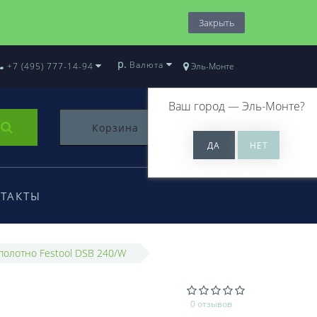
Закрыть
р.
Валюта
+7 (495) 777-14-94
Эль-Монте
Ваш город —
Эль-Монте
?
Корзина
0
ТАКТЫ
полотно Festool DSB 240/W
0 отзывов