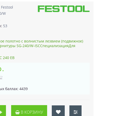
:
Festool
0/W
6
ы:
53
ое полотно с волнистым лезвием (подвижное)
арнитуры SG-240/W-ISCСпециализацияДля
C 240 EB
р.
Е?
ых баллах: 4439
В КОРЗИНУ