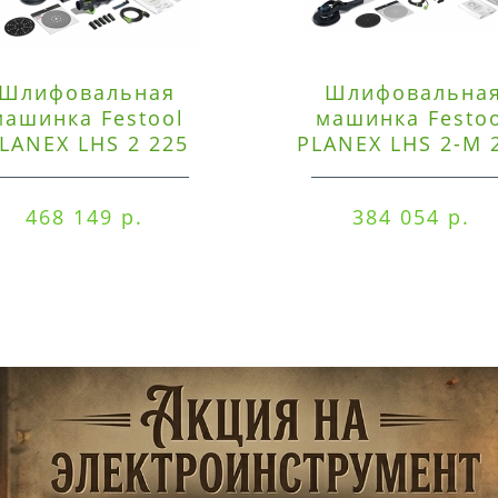
Шлифовальная
Шлифовальна
машинка Festool
машинка Festo
LANEX LHS 2 225
PLANEX LHS 2-M 
EQI/CTM 36-Set
EQ/CTL 36-Set
468 149 р.
384 054 р.