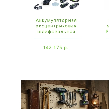
Аккумуляторная
эксцентриковая
шлифовальная
P
машинка Festool ETSC
125 3,0 I-Set
142 175 р.