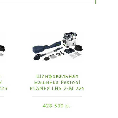
я
Шлифовальная
Э
ol
машинка Festool
225
PLANEX LHS 2-M 225
ред
EQ/CTM 36-Set
RO
428 500 р.