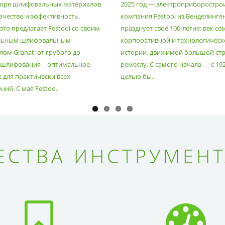
оре шлифовальных материалов
2025 год — электроприборостро
ачество и эффективность.
компания Festool из Венделинге
то предлагает Festool со своим
празднует своё 100-летие: век се
льным шлифовальным
корпоративной и технологическ
ом Granat: от грубого до
истории, движимой большой стр
 шлифования – оптимальное
ремеслу. С самого начала — с 19
 для практически всех
целью бы..
ий. С мая Festoo..
СТВА ИНСТРУМЕНТ