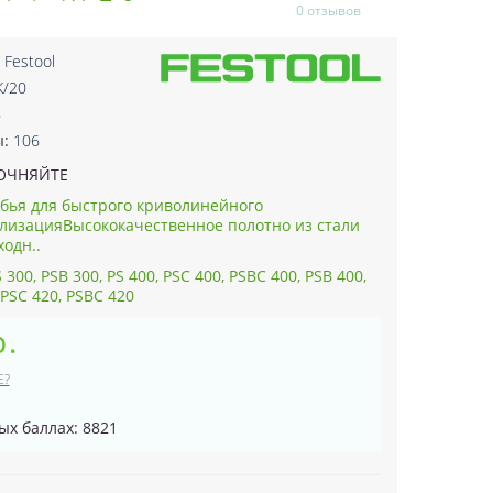
0 отзывов
:
Festool
K/20
6
ы:
106
ОЧНЯЙТЕ
бья для быстрого криволинейного
изацияВысококачественное полотно из стали
одн..
300, PSB 300, PS 400, PSC 400, PSBC 400, PSB 400,
 PSC 420, PSBC 420
р.
Е?
ых баллах: 8821