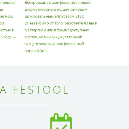
ительная
Беспроводное шлифование с новым
Festool уж
АППАРАТОМ ETSC2
на
аккумуляторным эксцентриковым
пылесосам
мейной,
шлифовальным аппаратом ETSC
Немецкий 
ой
2Независимо от того, работаете ли вы в
множество
астью к
мастерской или в труднодоступных
нужд, поз
25 года —
местах, новый аккумуляторный
спланиров
эксцентриковый шлифовальный
идеально 
аппарат&nb..
Благода..
А FESTOOL