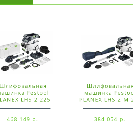
Шлифовальная
Шлифовальна
машинка Festool
машинка Festo
LANEX LHS 2 225
PLANEX LHS 2-M 
EQI/CTM 36-Set
EQ/CTL 36-Set
468 149 р.
384 054 р.