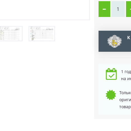
К
1 го
на и
Тольк
ориг
товар