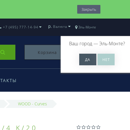
Закрыть
р.
Валюта
+7 (495) 777-14-94
Эль-Монте
Ваш город —
Эль-Монте
?
Корзина
0
ТАКТЫ
WOOD - Curves
/4 K/20