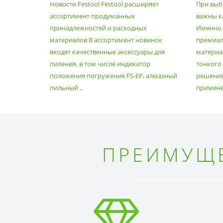
Новости Festool Festool расширяет
При выб
ПРИНАДЛЕЖНОСТЕЙ И
ассортимент продуманных
важны к
РАСХОДНЫХ МАТЕРИАЛОВ
принадлежностей и расходных
Именно э
материалов В ассортимент новинок
премиа
входят качественные аксессуары для
материал
пиления, в том числе индикатор
тонкого
положения погружения FS-EP, алмазный
решение
пильный ..
применен
ПРЕИМУЩЕ