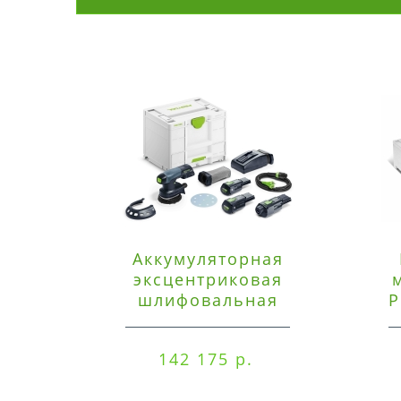
Аккумуляторная
эксцентриковая
шлифовальная
P
машинка Festool ETSC
125 3,0 I-Set
142 175 р.