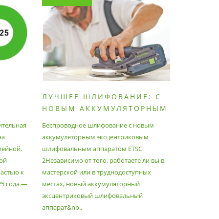
ЛУЧШЕЕ ШЛИФОВАНИЕ: С
КАК П
НОВЫМ АККУМУЛЯТОРНЫМ
ПЫЛЕС
ШЛИФОВАЛЬНЫМ
МАКСИ
ительная
Беспроводное шлифование с новым
Festool уж
АППАРАТОМ ETSC2
на
аккумуляторным эксцентриковым
пылесосам
мейной,
шлифовальным аппаратом ETSC
Немецкий 
ой
2Независимо от того, работаете ли вы в
множество
астью к
мастерской или в труднодоступных
нужд, поз
25 года —
местах, новый аккумуляторный
спланиров
эксцентриковый шлифовальный
идеально 
аппарат&nb..
Благода..