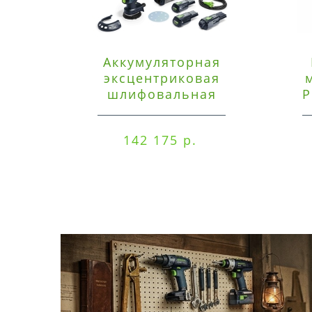
Аккумуляторная
эксцентриковая
шлифовальная
P
машинка Festool ETSC
125 3,0 I-Set
142 175 р.