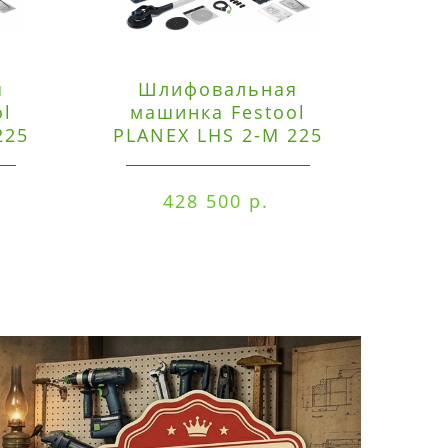
я
Шлифовальная
Э
ol
машинка Festool
225
PLANEX LHS 2-M 225
ред
EQ/CTM 36-Set
RO
428 500 р.