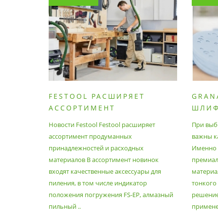
FESTOOL РАСШИРЯЕТ
GRAN
АССОРТИМЕНТ
ШЛИ
ПРОДУМАННЫХ
МАТЕ
Новости Festool Festool расширяет
При выб
ПРИНАДЛЕЖНОСТЕЙ И
ассортимент продуманных
важны к
РАСХОДНЫХ МАТЕРИАЛОВ
принадлежностей и расходных
Именно э
материалов В ассортимент новинок
премиа
входят качественные аксессуары для
материал
пиления, в том числе индикатор
тонкого
положения погружения FS-EP, алмазный
решение
пильный ..
применен