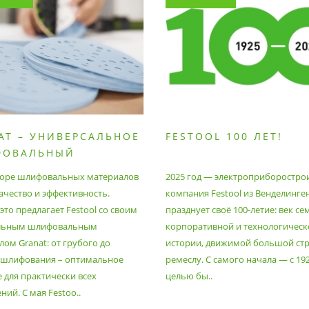
AT – УНИВЕРСАЛЬНОЕ
FESTOOL 100 ЛЕТ!
ФОВАЛЬНЫЙ
РИАЛ
оре шлифовальных материалов
2025 год — электроприборостро
ачество и эффективность.
компания Festool из Венделинге
то предлагает Festool со своим
празднует своё 100-летие: век се
льным шлифовальным
корпоративной и технологическ
ом Granat: от грубого до
истории, движимой большой стр
 шлифования – оптимальное
ремеслу. С самого начала — с 19
 для практически всех
целью бы..
ий. С мая Festoo..