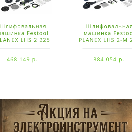
Шлифовальная
Шлифовальна
машинка Festool
машинка Festo
LANEX LHS 2 225
PLANEX LHS 2-M 
EQI/CTM 36-Set
EQ/CTL 36-Set
468 149 р.
384 054 р.