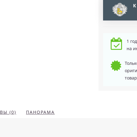
К
1 го
на и
Тольк
ориг
товар
ВЫ (0)
ПАНОРАМА