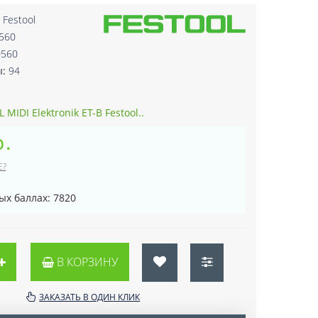
:
Festool
560
0560
ы:
94
MIDI Elektronik ET-B Festool..
р.
Е?
ых баллах: 7820
В КОРЗИНУ
ЗАКАЗАТЬ В ОДИН КЛИК