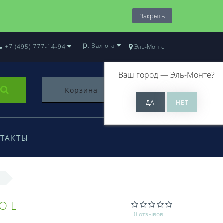
Закрыть
р.
Валюта
+7 (495) 777-14-94
Эль-Монте
Ваш город —
Эль-Монте
?
Корзина
0
ТАКТЫ
OOL
0 отзывов