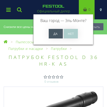
0
Официальный дилер
Ваш город —
Эль-Монте
?
Снизили все цены на 20%, успей купить!
Закрыть
Пылесосы
Оснастка для пылесосов
Патрубки и насадки
Патрубки
ПАТРУБОК FESTOOL D 36
HR-K AS
0 отзывов