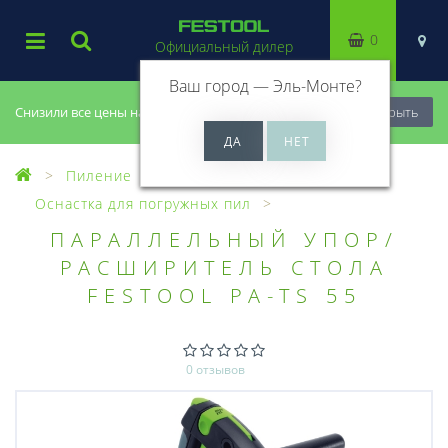
0
Официальный дилер
Ваш город —
Эль-Монте
?
Снизили все цены на 20%, успей купить!
Закрыть
Пиление
Оснастка для пил
Оснастка для погружных пил
ПАРАЛЛЕЛЬНЫЙ УПОР/
РАСШИРИТЕЛЬ СТОЛА
FESTOOL PA-TS 55
0 отзывов