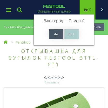
0
Официальный дилер
Ваш город —
Помона
?
Снизили все цены на 20%, успей купить!
Закрыть
FanShop
Спорт и отдых
ОТКРЫВАШКА ДЛЯ
БУТЫЛОК FESTOOL BTTL-
FT1
0 отзывов