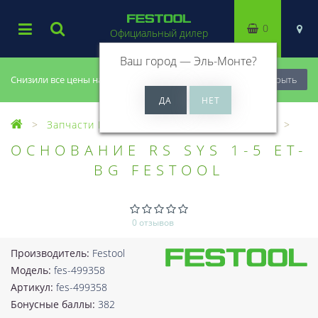
0
Официальный дилер
Ваш город —
Эль-Монте
?
Снизили все цены на 20%, успей купить!
Закрыть
Запчасти Festool
Все запчасти (Разное)
ОСНОВАНИЕ RS SYS 1-5 ET-
BG FESTOOL
0 отзывов
Производитель:
Festool
Модель:
fes-499358
Артикул:
fes-499358
Бонусные баллы:
382