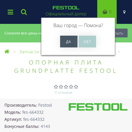
0
Официальный дилер
Ваш город —
Помона
?
Снизили все цены на 20%, успей купить!
Закрыть
Запчасти Festool
Все запчасти (Разное)
ОПОРНАЯ ПЛИТА
GRUNDPLATTE FESTOOL
0 отзывов
Производитель:
Festool
Модель:
fes-664332
Артикул:
fes-664332
Бонусные баллы:
4143