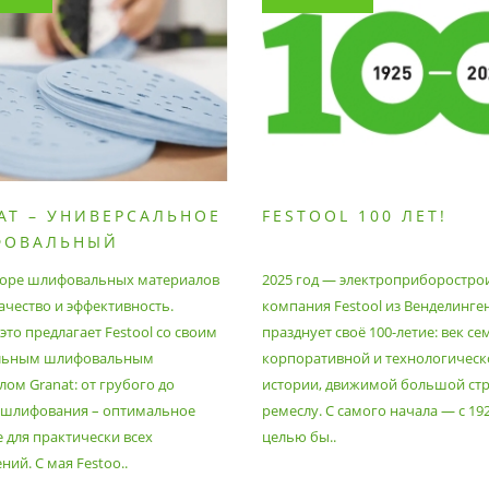
AT – УНИВЕРСАЛЬНОЕ
FESTOOL 100 ЛЕТ!
ФОВАЛЬНЫЙ
РИАЛ
оре шлифовальных материалов
2025 год — электроприборостро
ачество и эффективность.
компания Festool из Венделинге
то предлагает Festool со своим
празднует своё 100-летие: век се
льным шлифовальным
корпоративной и технологическ
ом Granat: от грубого до
истории, движимой большой стр
 шлифования – оптимальное
ремеслу. С самого начала — с 19
 для практически всех
целью бы..
ий. С мая Festoo..