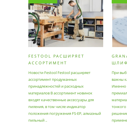
FESTOOL РАСШИРЯЕТ
GRAN
АССОРТИМЕНТ
ШЛИ
ПРОДУМАННЫХ
МАТЕ
Новости Festool Festool расширяет
При выб
ПРИНАДЛЕЖНОСТЕЙ И
ассортимент продуманных
важны к
РАСХОДНЫХ МАТЕРИАЛОВ
принадлежностей и расходных
Именно э
материалов В ассортимент новинок
премиа
входят качественные аксессуары для
материал
пиления, в том числе индикатор
тонкого
положения погружения FS-EP, алмазный
решение
пильный ..
применен