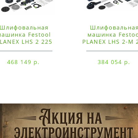
Шлифовальная
Шлифовальна
машинка Festool
машинка Festo
LANEX LHS 2 225
PLANEX LHS 2-M 
EQI/CTM 36-Set
EQ/CTL 36-Set
468 149 р.
384 054 р.