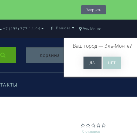
Закрыть
р.
Валюта
+7 (495) 777-14-94
Эль-Монте
Ваш город —
Эль-Монте
?
Корзина
0
ТАКТЫ
0 отзывов