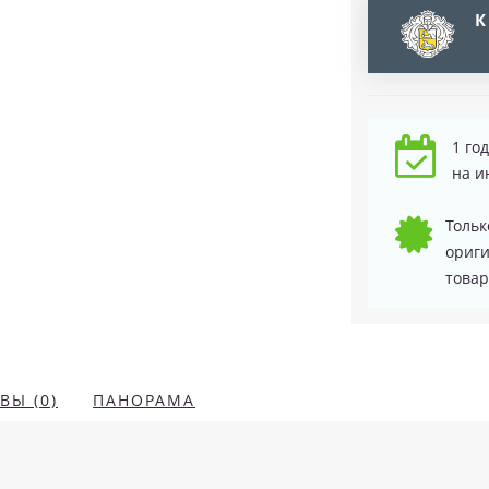
К
1 го
на и
Тольк
ориг
товар
ВЫ (0)
ПАНОРАМА