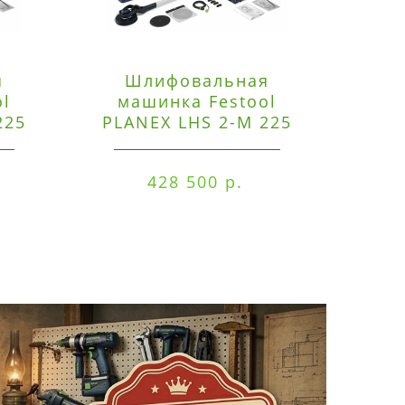
я
Шлифовальная
Э
ol
машинка Festool
225
PLANEX LHS 2-M 225
ред
EQ/CTM 36-Set
RO
428 500 р.