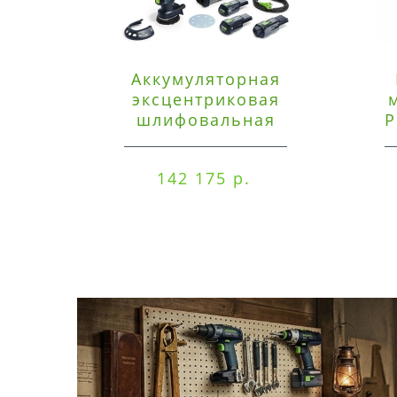
Аккумуляторная
эксцентриковая
шлифовальная
P
машинка Festool ETSC
125 3,0 I-Set
142 175 р.