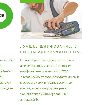
ЛУЧШЕЕ ШЛИФОВАНИЕ: С
КАК П
НОВЫМ АККУМУЛЯТОРНЫМ
ПЫЛЕС
ШЛИФОВАЛЬНЫМ
МАКСИ
ительная
Беспроводное шлифование с новым
Festool уж
АППАРАТОМ ETSC2
на
аккумуляторным эксцентриковым
пылесосам
мейной,
шлифовальным аппаратом ETSC
Немецкий 
ой
2Независимо от того, работаете ли вы в
множество
астью к
мастерской или в труднодоступных
нужд, поз
25 года —
местах, новый аккумуляторный
спланиров
эксцентриковый шлифовальный
идеально 
аппарат&nb..
Благода..