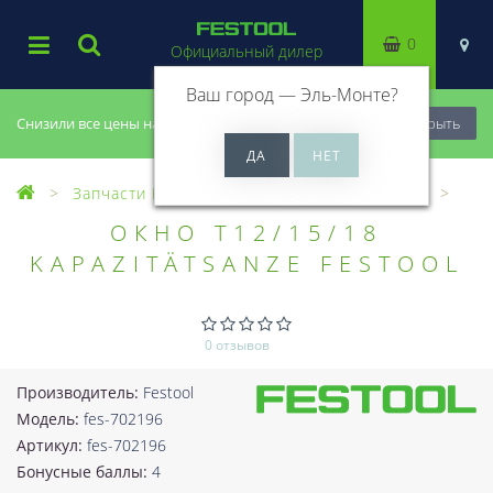
0
Официальный дилер
Ваш город —
Эль-Монте
?
Снизили все цены на 20%, успей купить!
Закрыть
Запчасти Festool
Все запчасти (Разное)
ОКНО T12/15/18
KAPAZITÄTSANZE FESTOOL
0 отзывов
Производитель:
Festool
Модель:
fes-702196
Артикул:
fes-702196
Бонусные баллы:
4