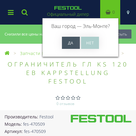
0
Официальный дилер
Ваш город —
Эль-Монте
?
Снизили все цены на 20%, успей купить!
Закрыть
Запчасти Festool
Все запчасти (Разное)
ОГРАНИЧИТЕЛЬ ГЛ KS 120
EB KAPPSTELLUNG
FESTOOL
0 отзывов
Производитель:
Festool
Модель:
fes-470509
Артикул:
fes-470509