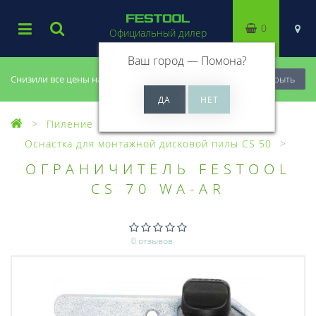
0
Официальный дилер
Ваш город —
Помона
?
Снизили все цены на 20%, успей купить!
Закрыть
Пиление
Оснастка для пил
Оснастка для монтажной дисковой пилы CS 50
ОГРАНИЧИТЕЛЬ FESTOOL
CS 70 WA-AR
0 отзывов