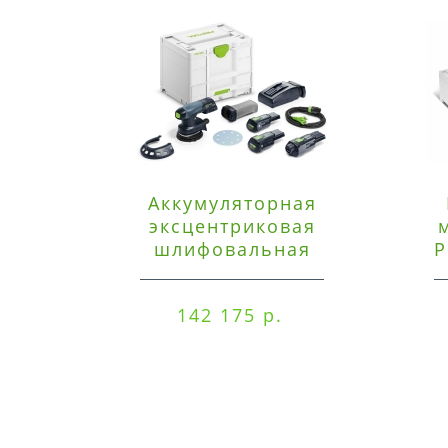
Аккумуляторная
эксцентриковая
шлифовальная
P
машинка Festool ETSC
125 3,0 I-Set
142 175 р.