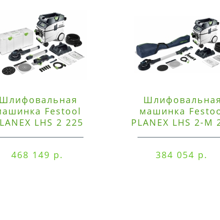
Шлифовальная
Шлифовальна
машинка Festool
машинка Festo
LANEX LHS 2 225
PLANEX LHS 2-M 
EQI/CTM 36-Set
EQ/CTL 36-Set
468 149 р.
384 054 р.