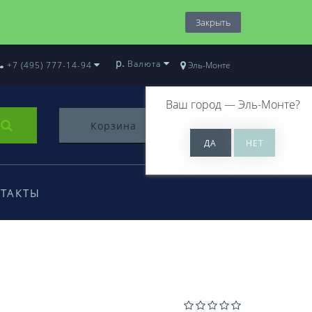
Закрыть
р.
Валюта
+7 (495) 777-14-94
Эль-Монте
Ваш город —
Эль-Монте
?
Корзина
0
ТАКТЫ