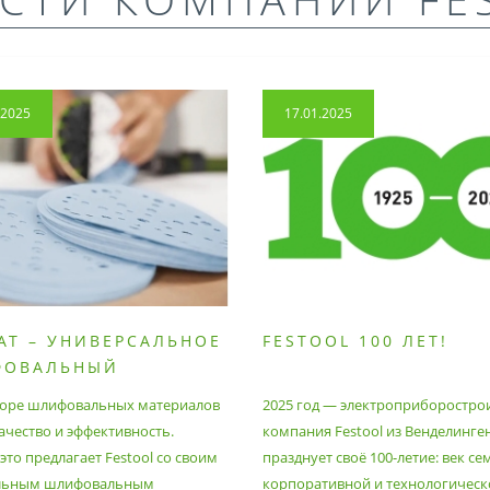
.2025
17.01.2025
AT – УНИВЕРСАЛЬНОЕ
FESTOOL 100 ЛЕТ!
ФОВАЛЬНЫЙ
РИАЛ
оре шлифовальных материалов
2025 год — электроприборостро
ачество и эффективность.
компания Festool из Венделинге
то предлагает Festool со своим
празднует своё 100-летие: век се
льным шлифовальным
корпоративной и технологическ