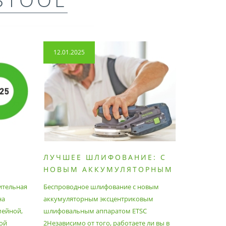
12.01.2025
14.04.2
ЛУЧШЕЕ ШЛИФОВАНИЕ: С
КАК П
НОВЫМ АККУМУЛЯТОРНЫМ
ПЫЛЕС
ШЛИФОВАЛЬНЫМ
МАКСИ
ительная
Беспроводное шлифование с новым
Festool уж
АППАРАТОМ ETSC2
на
аккумуляторным эксцентриковым
пылесосам
мейной,
шлифовальным аппаратом ETSC
Немецкий 
ой
2Независимо от того, работаете ли вы в
множество