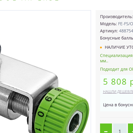
Производитель
Модель:
FE-FS/
Артикул:
48875
Бонусные балл
НАЛИЧИЕ УТ
СпециализацияН
мм..
Подходит для OF 
5 808 
НАШЛИ ДЕШЕВЛ
Цена в бонусн