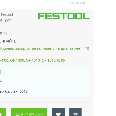
0 отзывов
:
Festool
OF 1000
4
ы:
72
ОЧНЯЙТЕ
ужный зазор устанавливается в диапазоне 1–10
900, OF 1000, OF 1010, OF 1010 R, KF
р.
Е?
ых баллах: 6015
В КОРЗИНУ