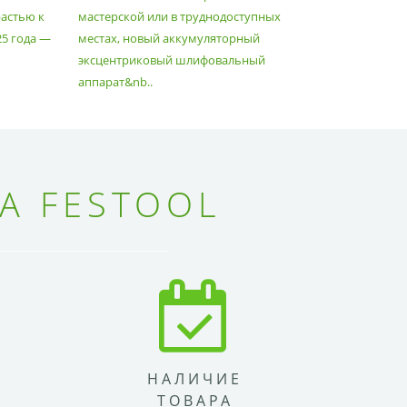
астью к
мастерской или в труднодоступных
нужд, поз
25 года —
местах, новый аккумуляторный
спланиров
эксцентриковый шлифовальный
идеально 
аппарат&nb..
Благода..
А FESTOOL
НАЛИЧИЕ
ТОВАРА