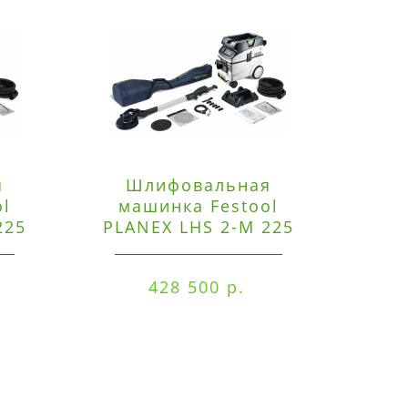
я
Шлифовальная
Э
ol
машинка Festool
225
PLANEX LHS 2-M 225
ред
EQ/CTM 36-Set
RO
428 500 р.