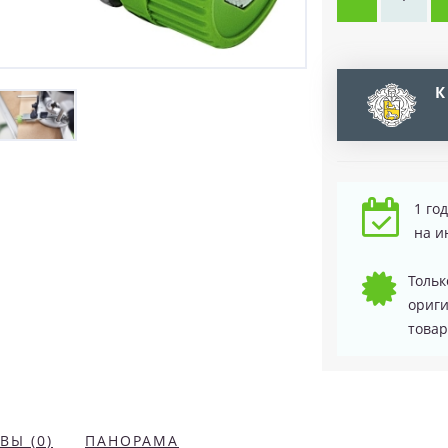
К
1 го
на и
Тольк
ориг
товар
ВЫ (0)
ПАНОРАМА