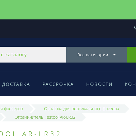
Все категории
ДОСТАВКА
РАССРОЧКА
НОВОСТИ
КОН
ля фрезеров
Оснастка для вертикального фрезера
Ограничитель Festool AR-LR32
OOL AR-LR32