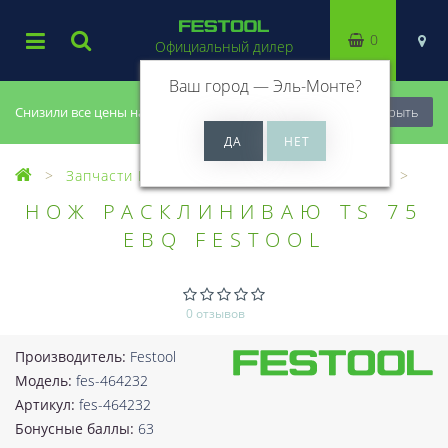
0
Официальный дилер
Ваш город —
Эль-Монте
?
Снизили все цены на 20%, успей купить!
Закрыть
Запчасти Festool
Все запчасти (Разное)
НОЖ РАСКЛИНИВАЮ TS 75
EBQ FESTOOL
0 отзывов
Производитель:
Festool
Модель:
fes-464232
Артикул:
fes-464232
Бонусные баллы:
63