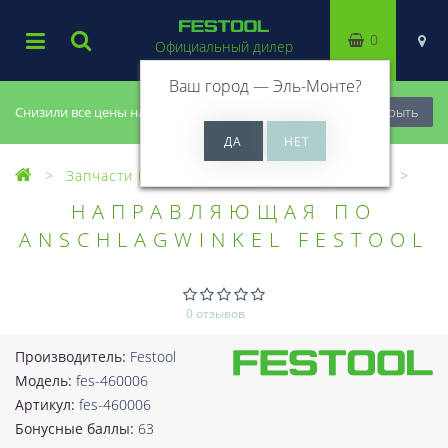
0
Официальный дилер
Ваш город —
Эль-Монте
?
Снизили все цены на 20%, успей купить!
Закрыть
Запчасти Festool
Все запчасти (Разное)
НАПРАВЛЯЮЩАЯ ПО
ANSCHLAGWINKEL FESTOOL
0 отзывов
Производитель:
Festool
Модель:
fes-460006
Артикул:
fes-460006
Бонусные баллы:
63