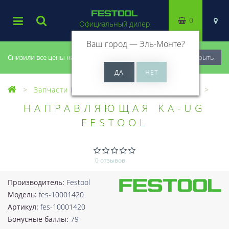
0
Официальный дилер
Ваш город —
Эль-Монте
?
Снизили все цены на 20%, успей купить!
Закрыть
Запчасти Festool
Все запчасти (Разное)
НАПРАВЛЯЮЩАЯ KA-UG
FESTOOL
0 отзывов
Производитель:
Festool
Модель:
fes-10001420
Артикул:
fes-10001420
Бонусные баллы:
79