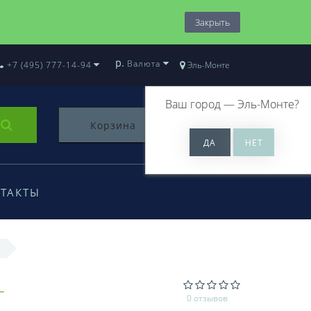
Закрыть
р.
Валюта
+7 (495) 777-14-94
Эль-Монте
Ваш город —
Эль-Монте
?
Корзина
0
ТАКТЫ
L
0 отзывов