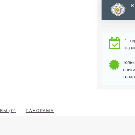
К
1 го
на и
Тольк
ориг
товар
ВЫ (0)
ПАНОРАМА