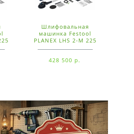
я
Шлифовальная
Э
ol
машинка Festool
225
PLANEX LHS 2-M 225
ред
EQ/CTM 36-Set
RO
428 500 р.