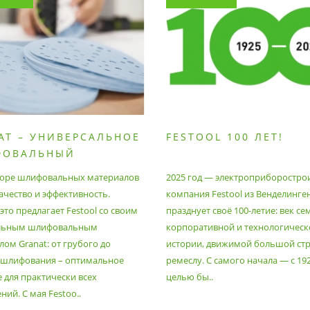
AT – УНИВЕРСАЛЬНОЕ
FESTOOL 100 ЛЕТ!
ФОВАЛЬНЫЙ
РИАЛ
оре шлифовальных материалов
2025 год — электроприборостро
ачество и эффективность.
компания Festool из Венделинге
то предлагает Festool со своим
празднует своё 100-летие: век се
льным шлифовальным
корпоративной и технологическ
ом Granat: от грубого до
истории, движимой большой стр
 шлифования – оптимальное
ремеслу. С самого начала — с 19
 для практически всех
целью бы..
ий. С мая Festoo..