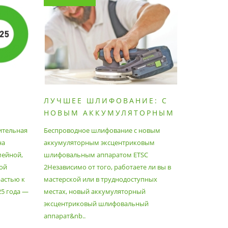
ЛУЧШЕЕ ШЛИФОВАНИЕ: С
КАК П
НОВЫМ АККУМУЛЯТОРНЫМ
ПЫЛЕС
ШЛИФОВАЛЬНЫМ
МАКСИ
ительная
Беспроводное шлифование с новым
Festool уж
АППАРАТОМ ETSC2
на
аккумуляторным эксцентриковым
пылесосам
мейной,
шлифовальным аппаратом ETSC
Немецкий 
ой
2Независимо от того, работаете ли вы в
множество
астью к
мастерской или в труднодоступных
нужд, поз
25 года —
местах, новый аккумуляторный
спланиров
эксцентриковый шлифовальный
идеально 
аппарат&nb..
Благода..