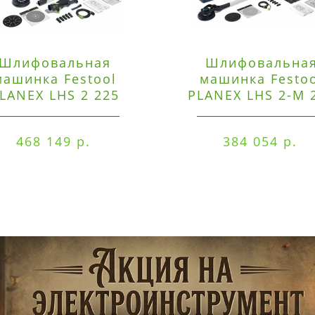
Шлифовальная
Шлифовальна
машинка Festool
машинка Festo
LANEX LHS 2 225
PLANEX LHS 2-M 
EQI/CTM 36-Set
EQ/CTL 36-Set
468 149 р.
384 054 р.