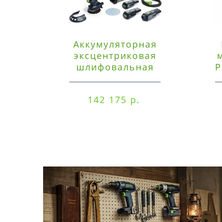
Аккумуляторная
эксцентриковая
шлифовальная
P
машинка Festool ETSC
125 3,0 I-Set
142 175 р.