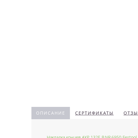
ОПИСАНИЕ
СЕРТИФИКАТЫ
ОТЗЫ
Накладка концев AXP 132E B.NR.6950 Festool