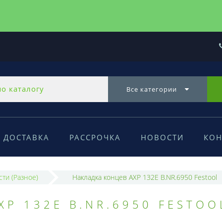
Все категории
ДОСТАВКА
РАССРОЧКА
НОВОСТИ
КОН
сти (Разное)
Накладка концев AXP 132E B.NR.6950 Festool
P 132E B.NR.6950 FESTOO