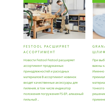
FESTOOL РАСШИРЯЕТ
GRAN
АССОРТИМЕНТ
ШЛИ
ПРОДУМАННЫХ
МАТЕ
Новости Festool Festool расширяет
При выб
ПРИНАДЛЕЖНОСТЕЙ И
ассортимент продуманных
важны к
РАСХОДНЫХ МАТЕРИАЛОВ
принадлежностей и расходных
Именно э
материалов В ассортимент новинок
премиа
входят качественные аксессуары для
материал
пиления, в том числе индикатор
тонкого
положения погружения FS-EP, алмазный
решение
пильный ..
применен