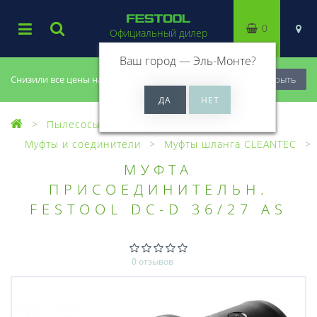
0
Официальный дилер
Ваш город —
Эль-Монте
?
Снизили все цены на 20%, успей купить!
Закрыть
Пылесосы
Оснастка для пылесосов
Муфты и соединители
Муфты шланга CLEANTEC
МУФТА
ПРИСОЕДИНИТЕЛЬН.
FESTOOL DC-D 36/27 AS
0 отзывов