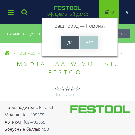
0
Официальный дилер
Ваш город —
Помона
?
Снизили все цены на 20%, успей купить!
Закрыть
Запчасти Festool
Все запчасти (Разное)
МУФТА EAA-W VOLLST.
FESTOOL
0 отзывов
Производитель:
Festool
Модель:
fes-495655
Артикул:
fes-495655
Бонусные баллы:
458