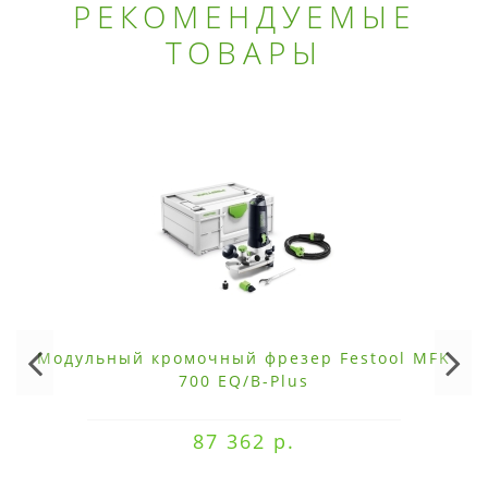
РЕКОМЕНДУЕМЫЕ
ТОВАРЫ
×
ДОБРО ПОЖАЛОВАТЬ!
Не упусти выгоду!
Специальные предложения!
Модульный кромочный фрезер Festool MFK
Подпишись и получай бонусы.
700 EQ/B-Plus
Заказ вы можете оплатить любым
способом, включая online оплату
87 362 р.
и беспроцентную рассрочку!