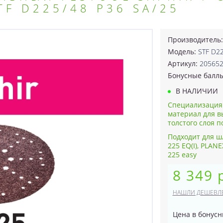
TF D225/48 P36 SA/25
Производитель
Модель:
STF D22
Артикул:
20565
Бонусные балл
В НАЛИЧИИ
Специализация
материал для 
толстого слоя п
Подходит для ш
225 EQ(I), PLAN
225 easy
8 349 
НАШЛИ ДЕШЕВЛ
Цена в бонусн