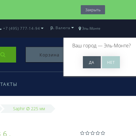
Закрыть
р.
Валюта
+7 (495) 777-14-94
Эль-Монте
Ваш город —
Эль-Монте
?
Корзина
0
ТАКТЫ
Saphir ∅ 225 мм
36.