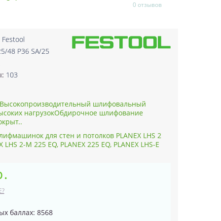
0 отзывов
:
Festool
5/48 P36 SA/25
2
ы:
103
Высокопроизводительный шлифовальный
высоких нагрузокОбдирочное шлифование
окрыт..
лифмашинок для стен и потолков PLANEX LHS 2
EX LHS 2-M 225 EQ, PLANEX 225 EQ, PLANEX LHS-E
р.
Е?
ых баллах: 8568