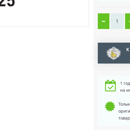
К
1 го
на и
Тольк
ориг
товар