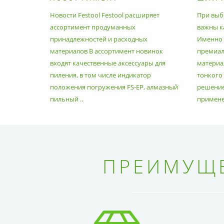
ПРОДУМАННЫХ
МАТЕ
Новости Festool Festool расширяет
При выб
ПРИНАДЛЕЖНОСТЕЙ И
ассортимент продуманных
важны к
РАСХОДНЫХ МАТЕРИАЛОВ
принадлежностей и расходных
Именно э
материалов В ассортимент новинок
премиа
входят качественные аксессуары для
материал
пиления, в том числе индикатор
тонкого
положения погружения FS-EP, алмазный
решение
пильный ..
применен
ПРЕИМУЩЕ