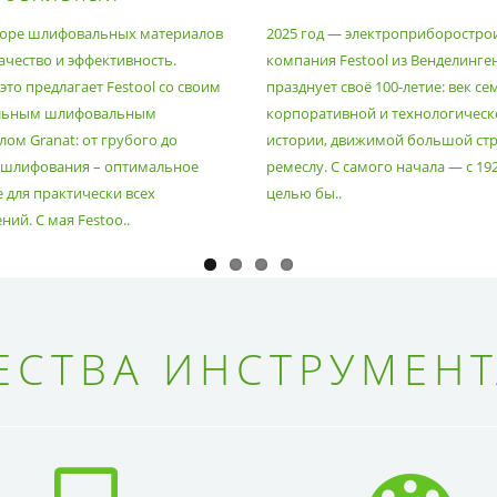
РИАЛ
оре шлифовальных материалов
2025 год — электроприборостро
ачество и эффективность.
компания Festool из Венделинге
то предлагает Festool со своим
празднует своё 100-летие: век се
льным шлифовальным
корпоративной и технологическ
ом Granat: от грубого до
истории, движимой большой стр
 шлифования – оптимальное
ремеслу. С самого начала — с 19
 для практически всех
целью бы..
ий. С мая Festoo..
СТВА ИНСТРУМЕНТ