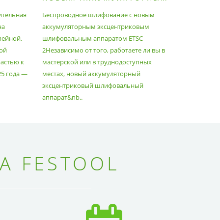
ШЛИФОВАЛЬНЫМ
МАКСИ
ительная
Беспроводное шлифование с новым
Festool уж
АППАРАТОМ ETSC2
на
аккумуляторным эксцентриковым
пылесосам
мейной,
шлифовальным аппаратом ETSC
Немецкий 
ой
2Независимо от того, работаете ли вы в
множество
астью к
мастерской или в труднодоступных
нужд, поз
25 года —
местах, новый аккумуляторный
спланиров
эксцентриковый шлифовальный
идеально 
аппарат&nb..
Благода..
А FESTOOL