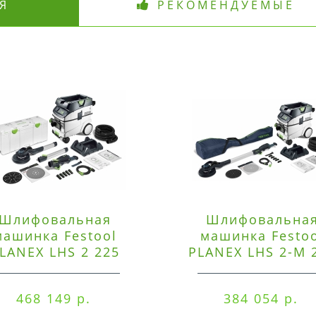
Я
РЕКОМЕНДУЕМЫЕ
Шлифовальная
Шлифовальна
машинка Festool
машинка Festo
LANEX LHS 2 225
PLANEX LHS 2-M 
EQI/CTM 36-Set
EQ/CTL 36-Set
468 149 р.
384 054 р.