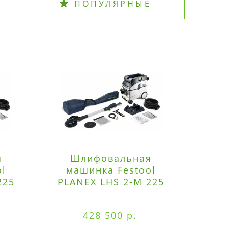
ПОПУЛЯРНЫЕ
я
Шлифовальная
Э
ol
машинка Festool
225
PLANEX LHS 2-M 225
ред
EQ/CTM 36-Set
RO
428 500 р.